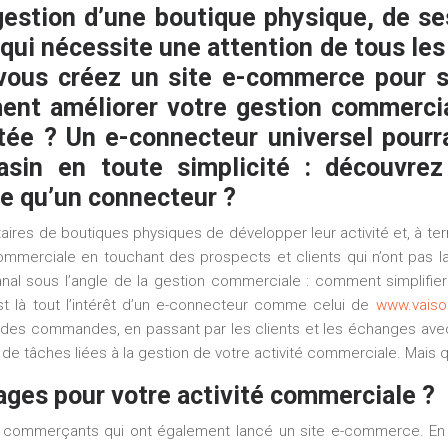
gestion d’une boutique physique, de s
 qui nécessite une attention de tous les
 vous créez un site e-commerce pour s
ent améliorer votre gestion commerc
utée ? Un
e-connecteur
universel pourra
sin en toute simplicité : découvre
e qu’un connecteur ?
s de boutiques physiques de développer leur activité et, à terme,
commerciale en touchant des prospects et clients qui n’ont pas 
al sous l’angle de la gestion commerciale : comment simplifier l
là tout l’intérêt d’un
e-connecteur
comme celui de
www.vaiso
es commandes, en passant par les clients et les échanges avec vo
e tâches liées à la gestion de votre activité commerciale. Mais q
ges pour votre activité commerciale ?
commerçants qui ont également lancé un site e-commerce. En e