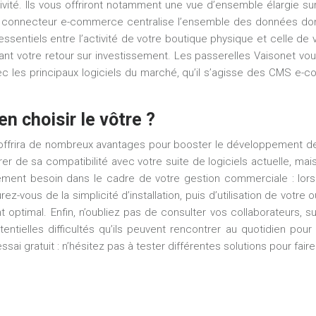
vité. Ils vous offriront notamment une vue d’ensemble élargie sur 
re connecteur e-commerce centralise l’ensemble des données don
essentiels entre l’activité de votre boutique physique et celle d
t votre retour sur investissement. Les passerelles Vaisonet vous
é avec les principaux logiciels du marché, qu’il s’agisse des CM
 choisir le vôtre ?
ffrira de nombreux avantages pour booster le développement de v
urer de sa compatibilité avec votre suite de logiciels actuelle, m
ment besoin dans le cadre de votre gestion commerciale : lorsqu
z-vous de la simplicité d’installation, puis d’utilisation de votre 
nt optimal. Enfin, n’oubliez pas de consulter vos collaborateurs, s
entielles difficultés qu’ils peuvent rencontrer au quotidien po
ai gratuit : n’hésitez pas à tester différentes solutions pour faire