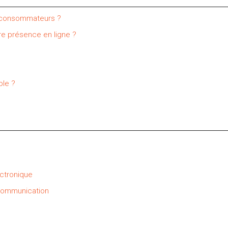
s consommateurs ?
e présence en ligne ?
ble ?
ctronique
communication