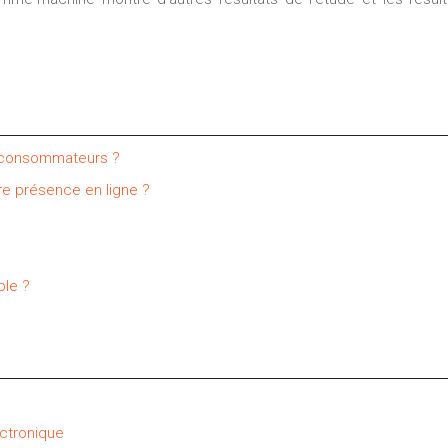
s consommateurs ?
e présence en ligne ?
ble ?
ctronique