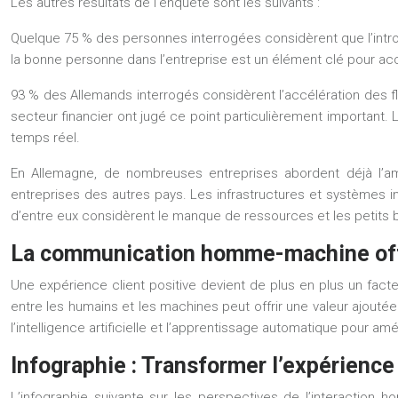
Les autres résultats de l’enquête sont les suivants :
Quelque 75 % des personnes interrogées considèrent que l’intr
la bonne personne dans l’entreprise est un élément clé pour accr
93 % des Allemands interrogés considèrent l’accélération des flu
secteur financier ont jugé ce point particulièrement important
temps réel.
En Allemagne, de nombreuses entreprises abordent déjà l’amé
entreprises des autres pays. Les infrastructures et systèmes i
d’entre eux considèrent le manque de ressources et les petit
La communication homme-machine off
Une expérience client positive devient de plus en plus un facteu
entre les humains et les machines peut offrir une valeur ajoutée 
l’intelligence artificielle et l’apprentissage automatique pour amél
Infographie : Transformer l’expérience 
L’infographie suivante sur les perspectives de l’interaction