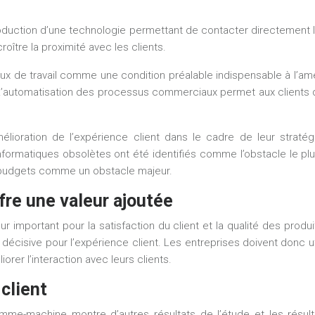
oduction d’une technologie permettant de contacter directement 
oître la proximité avec les clients.
x de travail comme une condition préalable indispensable à l’amélio
. L’automatisation des processus commerciaux permet aux clients 
lioration de l’expérience client dans le cadre de leur straté
nformatiques obsolètes ont été identifiés comme l’obstacle le p
s budgets comme un obstacle majeur.
re une valeur ajoutée
r important pour la satisfaction du client et la qualité des produ
décisive pour l’expérience client. Les entreprises doivent donc uti
iorer l’interaction avec leurs clients.
client
 homme-machine montre d’autres résultats de l’étude et les résu